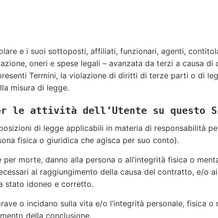
are e i suoi sottoposti, affiliati, funzionari, agenti, contit
tazione, oneri e spese legali – avanzata da terzi a causa d
resenti Termini, la violazione di diritti di terze parti o di leg
lla misura di legge.
er le attività dell’Utente su questo S
posizioni di legge applicabili in materia di responsabilità 
ersona fisica o giuridica che agisca per suo conto).
 per morte, danno alla persona o all’integrità fisica o menta
e necessari al raggiungimento della causa del contratto, e/o
ia stato idoneo e corretto.
ave o incidano sulla vita e/o l’integrità personale, fisica o 
momento della conclusione.