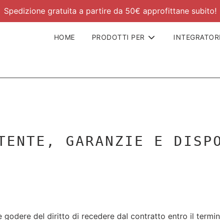
Spedizione gratuita a partire da 50€ approfittane subito!
HOME
PRODOTTI PER
INTEGRATOR
TENTE, GARANZIE E DISP
godere del diritto di recedere dal contratto entro il termin