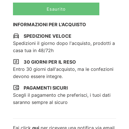
C
Esaurito
a
r
INFORMAZIONI PER L'ACQUISTO
i
c
SPEDIZIONE VELOCE
a
Spedizioni il giorno dopo l'acquisto, prodotti a
m
casa tua in 48/72h
e
n
30 GIORNI PER IL RESO
t
Entro 30 giorni dall'acquisto, ma le confezioni
o
.
devono essere integre.
.
.
PAGAMENTI SICURI
Scegli il pagamento che preferisci, i tuoi dati
saranno sempre al sicuro
Fai click
qui
per ricevere una notifica via email